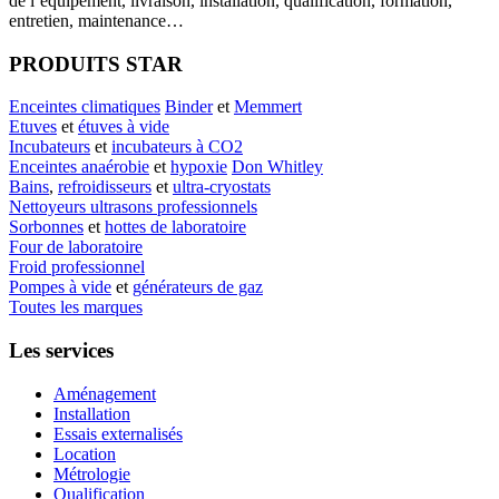
de l’équipement, livraison, installation, qualification, formation,
entretien, maintenance…
PRODUITS STAR
Enceintes climatiques
Binder
et
Memmert
Etuves
et
étuves à vide
Incubateurs
et
incubateurs à CO2
Enceintes anaérobie
et
hypoxie
Don Whitley
Bains
,
refroidisseurs
et
ultra-cryostats
Nettoyeurs ultrasons professionnels
Sorbonnes
et
hottes de laboratoire
Four de laboratoire
Froid professionnel
Pompes à vide
et
générateurs de gaz
Toutes les marques
Les services
Aménagement
Installation
Essais externalisés
Location
Métrologie
Qualification